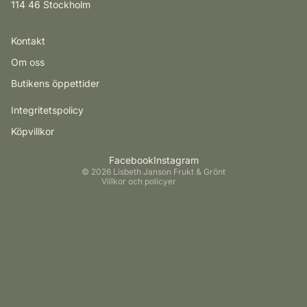
114 46 Stockholm
Kontakt
Integritetspolicy
Om oss
Återbetalningspolicy
Butikens öppettider
Kontaktinformation
Integritetspolicy
Fraktpolicy
Köpvillkor
Användarvillkor
Rättsligt meddelande
Facebook
Instagram
© 2026
Lisbeth Janson Frukt & Grönt
Villkor och policyer