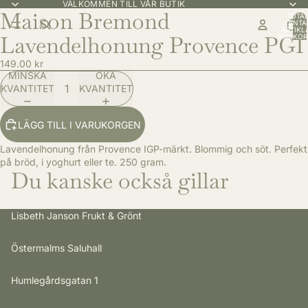
VÄLKOMMEN TILL VÅR BUTIK
Maison Bremond
TOTAL
ANTA
ARTIKLA
Lavendelhonung Provence PGI
VARUKOR
0
149.00 kr
MINSKA
ÖKA
KVANTITET
KVANTITET
LÄGG TILL I VARUKORGEN
Lavendelhonung från Provence IGP-märkt. Blommig och söt. Perfekt
på bröd, i yoghurt eller te. 250 gram.
Du kanske också gillar
Lisbeth Janson Frukt & Grönt
Östermalms Saluhall
Humlegårdsgatan 1