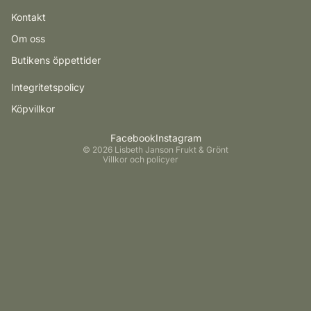
Kontakt
Integritetspolicy
Om oss
Återbetalningspolicy
Butikens öppettider
Kontaktinformation
Integritetspolicy
Fraktpolicy
Köpvillkor
Användarvillkor
Rättsligt meddelande
Facebook
Instagram
© 2026
Lisbeth Janson Frukt & Grönt
Villkor och policyer