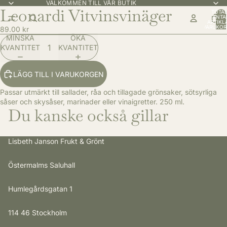
VÄLKOMMEN TILL VÅR BUTIK
Leonardi Vitvinsvinäger
TOTAL
ANTA
ARTIKLA
VARUKOR
89.00 kr
0
MINSKA
ÖKA
KVANTITET
KVANTITET
LÄGG TILL I VARUKORGEN
Passar utmärkt till sallader, råa och tillagade grönsaker, sötsyrliga
såser och skysåser, marinader eller vinaigretter. 250 ml.
Du kanske också gillar
Lisbeth Janson Frukt & Grönt
Östermalms Saluhall
Humlegårdsgatan 1
114 46 Stockholm